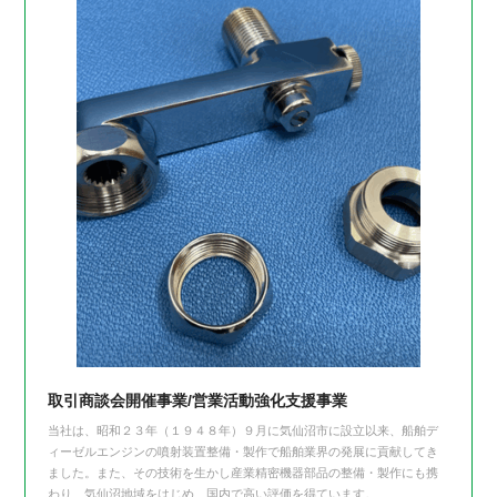
取引商談会開催事業/営業活動強化支援事業
当社は、昭和２３年（１９４８年）９月に気仙沼市に設立以来、船舶デ
ィーゼルエンジンの噴射装置整備・製作で船舶業界の発展に貢献してき
ました。また、その技術を生かし産業精密機器部品の整備・製作にも携
わり、気仙沼地域をはじめ、国内で高い評価を得ています。