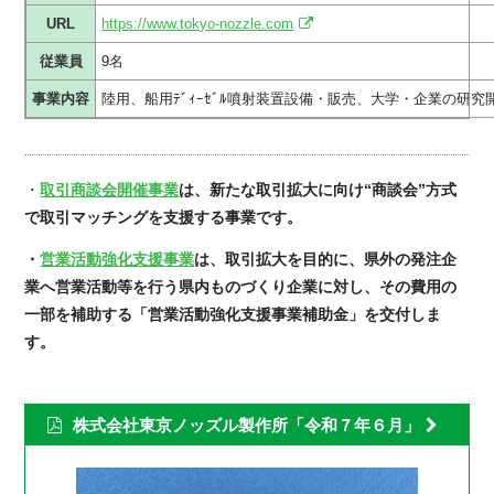
URL
https://www.tokyo-nozzle.com
従業員
9名
事業内容
陸用、船用ﾃﾞｨｰｾﾞﾙ噴射装置設備・販売、大学・企業の研
・
取引商談会開催事業
は、新たな取引拡大に向け
“
商談会
”
方式
で取引マッチングを支援する事業です。
・
営業活動強化支援事業
は、取引拡大を目的に、県外の発注企
業へ営業活動等を行う県内ものづくり企業に対し、その費用の
一部を補助する「営業活動強化支援事業補助金」を交付しま
す。
株式会社東京ノッズル製作所「令和７年６月」