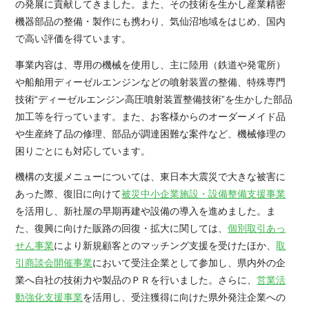
の発展に貢献してきました。また、その技術を生かし産業精密
機器部品の整備・製作にも携わり、気仙沼地域をはじめ、国内
で高い評価を得ています。
事業内容は、専用の機械を使用し、主に陸用（鉄道や発電所）
や船舶用ディーゼルエンジンなどの噴射装置の整備、特殊専門
技術“ディーゼルエンジン高圧噴射装置整備技術”を生かした部品
加工等を行っています。また、お客様からのオーダーメイド品
や生産終了品の修理、部品が調達困難な案件など、機械修理の
困りごとにも対応しています。
機構の支援メニューについては、東日本大震災で大きな被害に
あった際、復旧に向けて
被災中小企業施設・設備整備支援事業
を活用し、新社屋の早期再建や設備の導入を進めました。ま
た、復興に向けた販路の回復・拡大に関しては、
個別取引あっ
せん事業
により新規顧客とのマッチング支援を受けたほか、
取
引商談会開催事業
において受注企業として参加し、県内外の企
業へ自社の技術力や製品のＰＲを行いました。さらに、
営業活
動強化支援事業
を活用し、受注獲得に向けた県外発注企業への