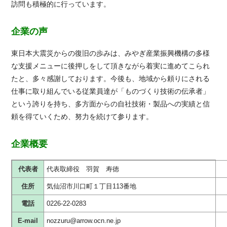
訪問も積極的に行っています。
企業の声
東日本大震災からの復旧の歩みは、みやぎ産業振興機構の多様
な支援メニューに後押しをして頂きながら着実に進めてこられ
たと、多々感謝しております。今後も、地域から頼りにされる
仕事に取り組んでいる従業員達が「ものづくり技術の伝承者」
という誇りを持ち、多方面からの自社技術・製品への実績と信
頼を得ていくため、努力を続けて参ります。
企業概要
代表者
代表取締役 羽賀 寿徳
住所
気仙沼市川口町１丁目113番地
電話
0226-22-0283
E-mail
nozzuru@arrow.ocn.ne.jp